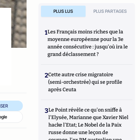
PLUS LUS
PLUS PARTAGES
1
Les Français moins riches que la
moyenne européenne pour la 3e
année consécutive : jusqu'où ira le
grand déclassement ?
2
Cette autre crise migratoire
(semi-orchestrée) qui se profile
après Ceuta
SER
3
Le Point révèle ce qu'on sniffe à
ogle
l'Elysée, Marianne que Xavier Niel
hacke l'Etat; Le Nobel de la Paix
russe donne une leçon de
courage, l'ex PM australien une