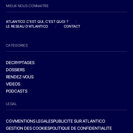
MIEUX NOUS CONNAITRE
ATLANTICO C'EST QUI, C'EST QUOI ?
/
LE RESEAU D'ATLANTICO
/
CONTACT
CATEGORIES
DECRYPTAGES
DOSSIERS
RENDEZ-VOUS
VIDEOS
PODCASTS
LEGAL
CGV
MENTIONS LEGALES
PUBLICITE SUR ATLANTICO
GESTION DES COOKIES
POLITIQUE DE CONFIDENTIALITE