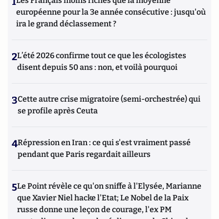
1
Les Français moins riches que la moyenne
européenne pour la 3e année consécutive : jusqu'où
ira le grand déclassement ?
2
L’été 2026 confirme tout ce que les écologistes
disent depuis 50 ans : non, et voilà pourquoi
3
Cette autre crise migratoire (semi-orchestrée) qui
se profile après Ceuta
4
Répression en Iran : ce qui s'est vraiment passé
pendant que Paris regardait ailleurs
5
Le Point révèle ce qu'on sniffe à l'Elysée, Marianne
que Xavier Niel hacke l'Etat; Le Nobel de la Paix
russe donne une leçon de courage, l'ex PM