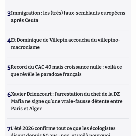
3
Immigration : les (très) faux-semblants européens
après Ceuta
4
Et Dominique de Villepin accoucha du villepino-
macronisme
5
Record du CAC 40 mais croissance nulle : voilà ce
que révèle le paradoxe français
6
Xavier Driencourt : l’arrestation du chef de la DZ
Mafia ne signe qu’une vraie-fausse détente entre
Paris et Alger
7
L’été 2026 confirme tout ce que les écologistes
disent depuis 50 ans : non, et voilà pourquoi