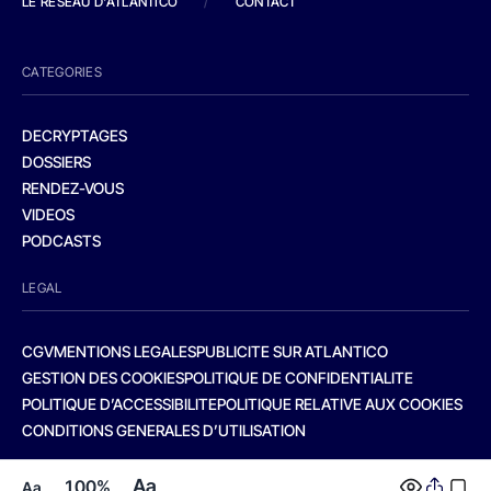
LE RESEAU D'ATLANTICO
/
CONTACT
CATEGORIES
DECRYPTAGES
DOSSIERS
RENDEZ-VOUS
VIDEOS
PODCASTS
LEGAL
CGV
MENTIONS LEGALES
PUBLICITE SUR ATLANTICO
GESTION DES COOKIES
POLITIQUE DE CONFIDENTIALITE
POLITIQUE D’ACCESSIBILITE
POLITIQUE RELATIVE AUX COOKIES
CONDITIONS GENERALES D’UTILISATION
Aa
100%
Aa