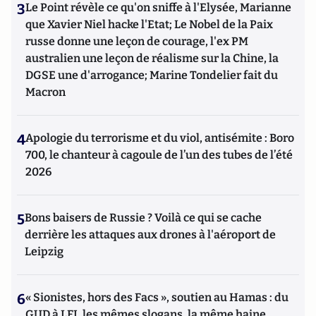
3
Le Point révèle ce qu'on sniffe à l'Elysée, Marianne
que Xavier Niel hacke l'Etat; Le Nobel de la Paix
russe donne une leçon de courage, l'ex PM
australien une leçon de réalisme sur la Chine, la
DGSE une d'arrogance; Marine Tondelier fait du
Macron
4
Apologie du terrorisme et du viol, antisémite : Boro
700, le chanteur à cagoule de l’un des tubes de l’été
2026
5
Bons baisers de Russie ? Voilà ce qui se cache
derrière les attaques aux drones à l'aéroport de
Leipzig
6
« Sionistes, hors des Facs », soutien au Hamas : du
GUD à LFI, les mêmes slogans, la même haine