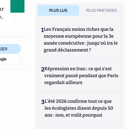
ar
PLUS LUS
PLUS PARTAGES
e.
1
Les Français moins riches que la
moyenne européenne pour la 3e
année consécutive : jusqu'où ira le
SER
grand déclassement ?
ogle
2
Répression en Iran : ce qui s'est
vraiment passé pendant que Paris
regardait ailleurs
3
L’été 2026 confirme tout ce que
les écologistes disent depuis 50
ans : non, et voilà pourquoi