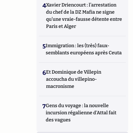
4
Xavier Driencourt : l’arrestation
du chef de la DZ Mafia ne signe
qu’une vraie-fausse détente entre
Paris et Alger
5
Immigration : les (très) faux-
semblants européens après Ceuta
6
Et Dominique de Villepin
accoucha du villepino-
macronisme
7
Gens du voyage : la nouvelle
incursion régalienne d'Attal fait
des vagues