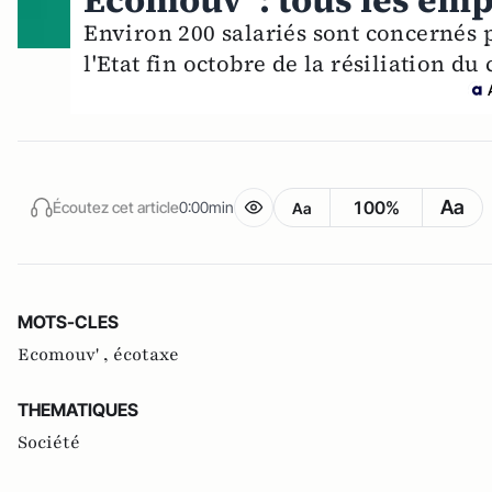
Ecomouv' : tous les emp
Environ 200 salariés sont concernés pa
l'Etat fin octobre de la résiliation du
Aa
100%
Écoutez cet article
0:00min
Aa
MOTS-CLES
Ecomouv' ,
écotaxe
THEMATIQUES
Société