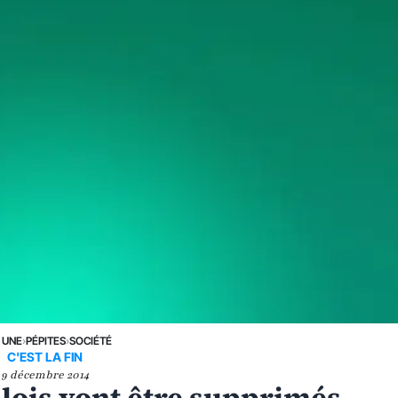
 UNE
›
PÉPITES
›
SOCIÉTÉ
C'EST LA FIN
9 décembre 2014