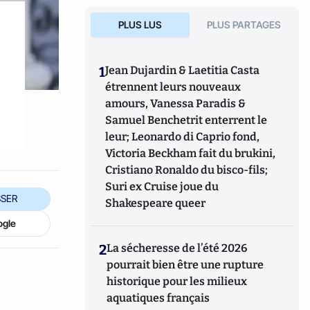
PLUS LUS
PLUS PARTAGES
1
Jean Dujardin & Laetitia Casta
étrennent leurs nouveaux
amours, Vanessa Paradis &
Samuel Benchetrit enterrent le
leur; Leonardo di Caprio fond,
Victoria Beckham fait du brukini,
Cristiano Ronaldo du bisco-fils;
Suri ex Cruise joue du
SER
Shakespeare queer
ogle
2
La sécheresse de l’été 2026
pourrait bien être une rupture
historique pour les milieux
aquatiques français