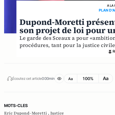
A LA
PLAN D'A
Dupond-Moretti présent
son projet de loi pour u
Le garde des Sceaux a pour «ambition
procédures, tant pour la justice civil
R
Aa
100%
Écoutez cet article
0:00min
Aa
MOTS-CLES
Eric Dupond-Moretti ,
Justice