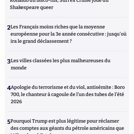
Ronaldo du bisco-fils; Suri ex Cruise joue du
Shakespeare queer
2
Les Français moins riches que la moyenne
européenne pour la 3e année consécutive : jusqu'où
ira le grand déclassement ?
3
Les villes classées les plus malheureuses du
monde
4
Apologie du terrorisme et du viol, antisémite : Boro
700, le chanteur à cagoule de l’un des tubes de l’été
2026
5
Pourquoi Trump est plus légitime pour réclamer
des comptes aux géants du pétrole américains que