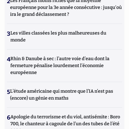
2
Les Français moins riches que la moyenne
européenne pour la 3e année consécutive : jusqu'où
ira le grand déclassement ?
3
Les villes classées les plus malheureuses du
monde
4
Rhin & Danube à sec : l’autre voie d’eau dont la
fermeture pénalise lourdement l’économie
européenne
5
L’étude américaine qui montre que l’IA n’est pas
(encore) un génie en maths
6
Apologie du terrorisme et du viol, antisémite : Boro
700, le chanteur à cagoule de l’un des tubes de l’été