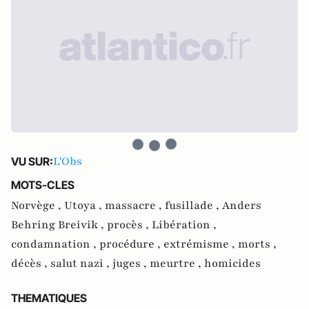
L'Obs
VU SUR:
MOTS-CLES
Norvège ,
Utoya ,
massacre ,
fusillade ,
Anders
Behring Breivik ,
procès ,
Libération ,
condamnation ,
procédure ,
extrémisme ,
morts ,
décès ,
salut nazi ,
juges ,
meurtre ,
homicides
THEMATIQUES