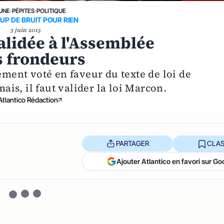
 UNE
›
PÉPITES
›
POLITIQUE
P DE BRUIT POUR RIEN
3 juin 2015
validée à l'Assemblée
s frondeurs
lement voté en faveur du texte de loi de
is, il faut valider la loi Marcon.
Atlantico Rédaction
PARTAGER
CLAS
Ajouter Atlantico en favori sur Go