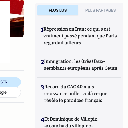
PLUS LUS
PLUS PARTAGES
1
Répression en Iran : ce qui s'est
vraiment passé pendant que Paris
regardait ailleurs
2
Immigration : les (très) faux-
semblants européens après Ceuta
SER
3
Record du CAC 40 mais
ogle
croissance nulle : voilà ce que
révèle le paradoxe français
4
Et Dominique de Villepin
accoucha du villepino-