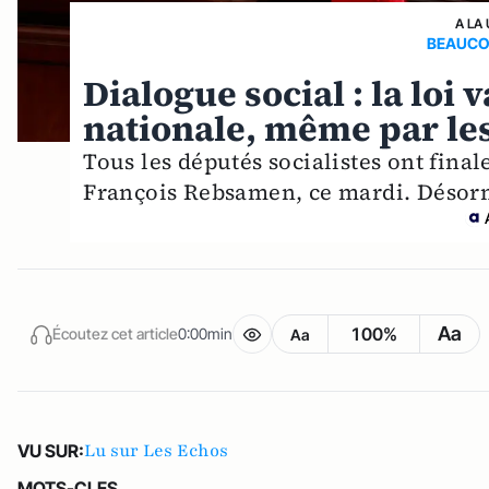
A LA
BEAUCOU
Dialogue social : la loi 
nationale, même par le
Tous les députés socialistes ont fina
François Rebsamen, ce mardi. Désorma
Aa
100%
Écoutez cet article
0:00min
Aa
Lu sur Les Echos
VU SUR:
MOTS-CLES