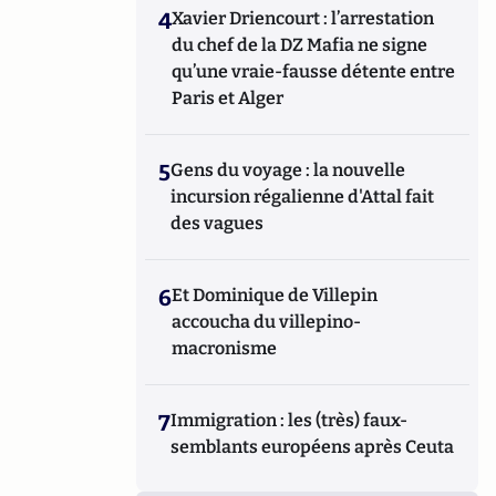
4
Xavier Driencourt : l’arrestation
du chef de la DZ Mafia ne signe
qu’une vraie-fausse détente entre
Paris et Alger
5
Gens du voyage : la nouvelle
incursion régalienne d'Attal fait
des vagues
6
Et Dominique de Villepin
accoucha du villepino-
macronisme
7
Immigration : les (très) faux-
semblants européens après Ceuta