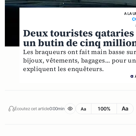
A LA U
C
Deux touristes qataries
un butin de cinq millio
Les braqueurs ont fait main basse sur 
bijoux, vêtements, bagages… pour un 
expliquent les enquêteurs.
Aa
100%
Écoutez cet article
0:00min
Aa