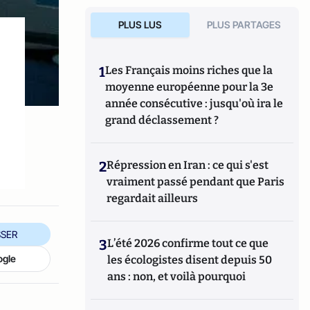
PLUS LUS
PLUS PARTAGES
1
Les Français moins riches que la
moyenne européenne pour la 3e
année consécutive : jusqu'où ira le
grand déclassement ?
2
Répression en Iran : ce qui s'est
vraiment passé pendant que Paris
regardait ailleurs
SER
3
L’été 2026 confirme tout ce que
ogle
les écologistes disent depuis 50
ans : non, et voilà pourquoi