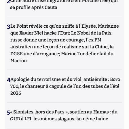
2
Cette autre crise migratoire (semi-orchestrée) qui
se profile après Ceuta
3
Le Point révèle ce qu'on sniffe à l'Elysée, Marianne
que Xavier Niel hacke l'Etat; Le Nobel de la Paix
russe donne une leçon de courage, l'ex PM
australien une leçon de réalisme sur la Chine, la
DGSE une d'arrogance; Marine Tondelier fait du
Macron
4
Apologie du terrorisme et du viol, antisémite : Boro
700, le chanteur à cagoule de l’un des tubes de l’été
2026
5
« Sionistes, hors des Facs », soutien au Hamas : du
GUD à LFI, les mêmes slogans, la même haine