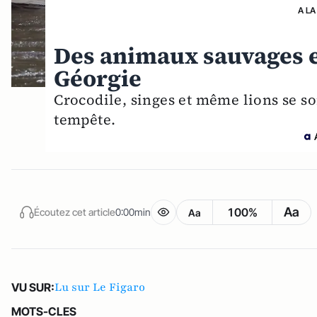
A LA
Des animaux sauvages en
Géorgie
Crocodile, singes et même lions se s
tempête.
Aa
100%
Écoutez cet article
0:00min
Aa
Lu sur Le Figaro
VU SUR:
MOTS-CLES