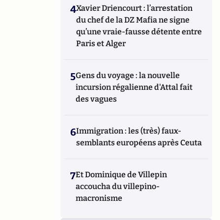
4
Xavier Driencourt : l’arrestation
du chef de la DZ Mafia ne signe
qu’une vraie-fausse détente entre
Paris et Alger
5
Gens du voyage : la nouvelle
incursion régalienne d'Attal fait
des vagues
6
Immigration : les (très) faux-
semblants européens après Ceuta
7
Et Dominique de Villepin
accoucha du villepino-
macronisme