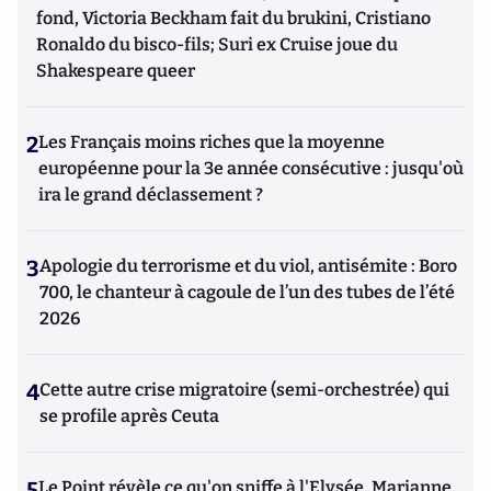
fond, Victoria Beckham fait du brukini, Cristiano
Ronaldo du bisco-fils; Suri ex Cruise joue du
Shakespeare queer
2
Les Français moins riches que la moyenne
européenne pour la 3e année consécutive : jusqu'où
ira le grand déclassement ?
3
Apologie du terrorisme et du viol, antisémite : Boro
700, le chanteur à cagoule de l’un des tubes de l’été
2026
4
Cette autre crise migratoire (semi-orchestrée) qui
se profile après Ceuta
5
Le Point révèle ce qu'on sniffe à l'Elysée, Marianne