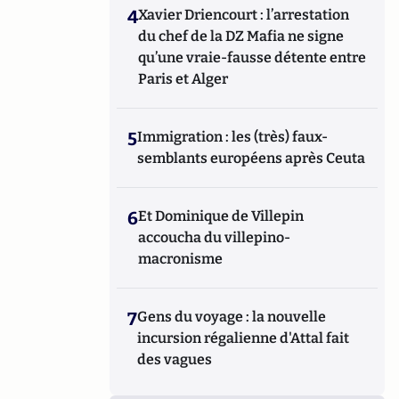
4
Xavier Driencourt : l’arrestation
du chef de la DZ Mafia ne signe
qu’une vraie-fausse détente entre
Paris et Alger
5
Immigration : les (très) faux-
semblants européens après Ceuta
6
Et Dominique de Villepin
accoucha du villepino-
macronisme
7
Gens du voyage : la nouvelle
incursion régalienne d'Attal fait
des vagues