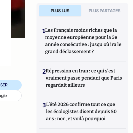
PLUS LUS
PLUS PARTAGES
1
Les Français moins riches que la
moyenne européenne pour la 3e
année consécutive : jusqu'où ira le
grand déclassement ?
2
Répression en Iran : ce qui s'est
vraiment passé pendant que Paris
regardait ailleurs
SER
ogle
3
L’été 2026 confirme tout ce que
les écologistes disent depuis 50
ans : non, et voilà pourquoi