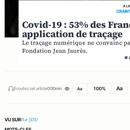
A L
CRAINT
Covid-19 : 53% des Fran
application de traçage
Le traçage numérique ne convainc pas
Fondation Jean Jaurès.
Aa
100%
Écoutez cet article
0:00min
Aa
Le JDD
VU SUR:
MOTS-CLES