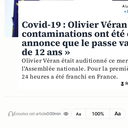
A L
«
Covid-19 : Olivier Véra
contaminations ont été 
annonce que le passe vac
de 12 ans »
Olivier Véran était auditionné ce me
l'Assemblée nationale. Pour la premiè
24 heures a été franchi en France.
R
Aa
100%
Écoutez cet article
0:00min
Aa