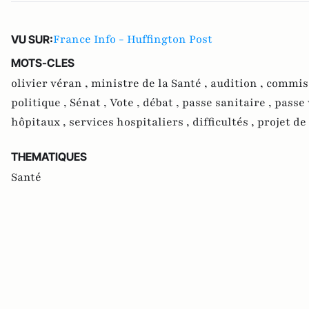
France Info - Huffington Post
VU SUR:
MOTS-CLES
olivier véran ,
ministre de la Santé ,
audition ,
commiss
politique ,
Sénat ,
Vote ,
débat ,
passe sanitaire ,
passe 
hôpitaux ,
services hospitaliers ,
difficultés ,
projet de 
THEMATIQUES
Santé