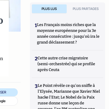
PLUS LUS
PLUS PARTAGES
0
1
Les Français moins riches que la
moyenne européenne pour la 3e
année consécutive : jusqu'où ira le
grand déclassement ?
en
2
Cette autre crise migratoire
(semi-orchestrée) qui se profile
après Ceuta
3
Le Point révèle ce qu'on sniffe à
l'Elysée, Marianne que Xavier Niel
SER
hacke l'Etat; Le Nobel de la Paix
ogle
russe donne une leçon de
courage, l'ex PM australien une