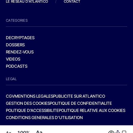
LE RESEAU D'ATLANTICO
/
CONTACT
CATEGORIES
DECRYPTAGES
DOSSIERS
RENDEZ-VOUS
VIDEOS
PODCASTS
LEGAL
CGV
MENTIONS LEGALES
PUBLICITE SUR ATLANTICO
GESTION DES COOKIES
POLITIQUE DE CONFIDENTIALITE
POLITIQUE D’ACCESSIBILITE
POLITIQUE RELATIVE AUX COOKIES
CONDITIONS GENERALES D’UTILISATION
Aa
100%
Aa