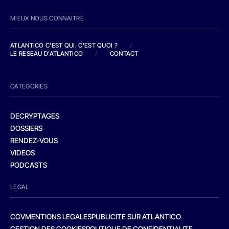
MIEUX NOUS CONNAITRE
ATLANTICO C'EST QUI, C'EST QUOI ?
/
LE RESEAU D'ATLANTICO
/
CONTACT
CATEGORIES
DECRYPTAGES
DOSSIERS
RENDEZ-VOUS
VIDEOS
PODCASTS
LEGAL
CGV
MENTIONS LEGALES
PUBLICITE SUR ATLANTICO
GESTION DES COOKIES
POLITIQUE DE CONFIDENTIALITE