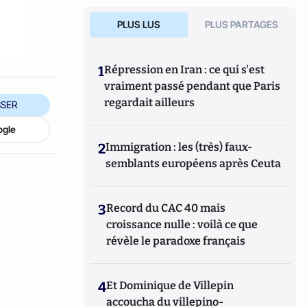
PLUS LUS
PLUS PARTAGES
1
Répression en Iran : ce qui s'est
vraiment passé pendant que Paris
regardait ailleurs
SER
ogle
2
Immigration : les (très) faux-
semblants européens après Ceuta
3
Record du CAC 40 mais
croissance nulle : voilà ce que
révèle le paradoxe français
4
Et Dominique de Villepin
accoucha du villepino-