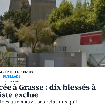
NE
›
PÉPITES
›
FAITS DIVERS
FUSILLADE
17 mars 2017
ée à Grasse : dix blessés à
riste exclue
iées aux mauvaises relations qu'il