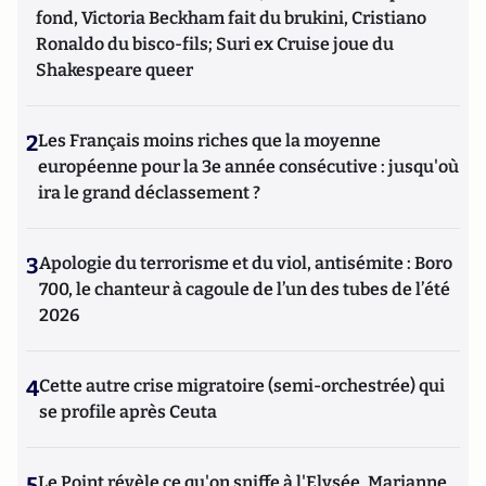
fond, Victoria Beckham fait du brukini, Cristiano
Ronaldo du bisco-fils; Suri ex Cruise joue du
Shakespeare queer
2
Les Français moins riches que la moyenne
européenne pour la 3e année consécutive : jusqu'où
ira le grand déclassement ?
3
Apologie du terrorisme et du viol, antisémite : Boro
700, le chanteur à cagoule de l’un des tubes de l’été
2026
4
Cette autre crise migratoire (semi-orchestrée) qui
se profile après Ceuta
5
Le Point révèle ce qu'on sniffe à l'Elysée, Marianne