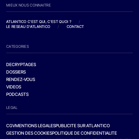
MIEUX NOUS CONNAITRE
ATLANTICO C'EST QUI, C'EST QUOI ?
/
LE RESEAU D'ATLANTICO
/
CONTACT
CATEGORIES
DECRYPTAGES
DOSSIERS
RENDEZ-VOUS
VIDEOS
PODCASTS
LEGAL
CGV
MENTIONS LEGALES
PUBLICITE SUR ATLANTICO
GESTION DES COOKIES
POLITIQUE DE CONFIDENTIALITE