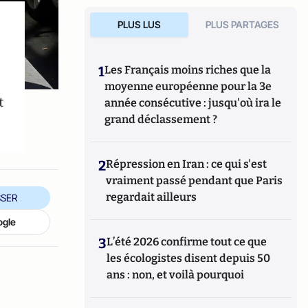
PLUS LUS
PLUS PARTAGES
1
Les Français moins riches que la
moyenne européenne pour la 3e
t
année consécutive : jusqu'où ira le
.
grand déclassement ?
2
Répression en Iran : ce qui s'est
vraiment passé pendant que Paris
regardait ailleurs
SER
ogle
3
L’été 2026 confirme tout ce que
les écologistes disent depuis 50
ans : non, et voilà pourquoi