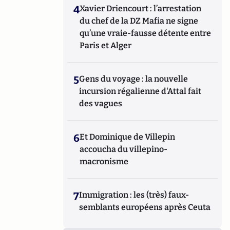
4
Xavier Driencourt : l’arrestation
du chef de la DZ Mafia ne signe
qu’une vraie-fausse détente entre
Paris et Alger
5
Gens du voyage : la nouvelle
incursion régalienne d'Attal fait
des vagues
6
Et Dominique de Villepin
accoucha du villepino-
macronisme
7
Immigration : les (très) faux-
semblants européens après Ceuta