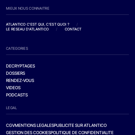
MIEUX NOUS CONNAITRE
ATLANTICO C'EST QUI, C'EST QUOI ?
/
LE RESEAU D'ATLANTICO
/
CONTACT
CATEGORIES
DECRYPTAGES
DOSSIERS
RENDEZ-VOUS
VIDEOS
PODCASTS
LEGAL
CGV
MENTIONS LEGALES
PUBLICITE SUR ATLANTICO
GESTION DES COOKIES
POLITIQUE DE CONFIDENTIALITE