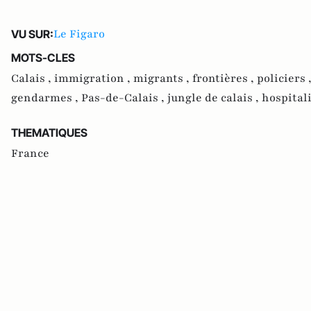
Le Figaro
VU SUR:
MOTS-CLES
Calais ,
immigration ,
migrants ,
frontières ,
policiers 
gendarmes ,
Pas-de-Calais ,
jungle de calais ,
hospital
THEMATIQUES
France