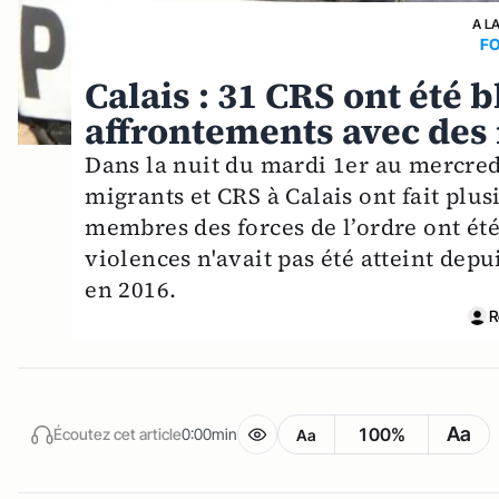
A L
FO
Calais : 31 CRS ont été 
affrontements avec des
Dans la nuit du mardi 1er au mercredi
migrants et CRS à Calais ont fait plus
membres des forces de l’ordre ont été 
violences n'avait pas été atteint dep
en 2016.
R
Aa
100%
Écoutez cet article
0:00min
Aa