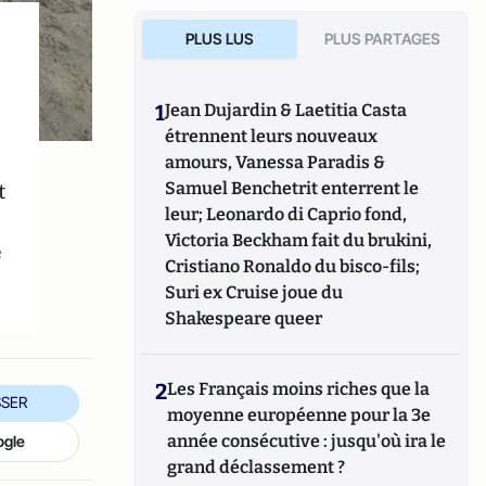
PLUS LUS
PLUS PARTAGES
1
Jean Dujardin & Laetitia Casta
étrennent leurs nouveaux
amours, Vanessa Paradis &
t
Samuel Benchetrit enterrent le
leur; Leonardo di Caprio fond,
Victoria Beckham fait du brukini,
e
Cristiano Ronaldo du bisco-fils;
Suri ex Cruise joue du
Shakespeare queer
2
Les Français moins riches que la
SER
moyenne européenne pour la 3e
année consécutive : jusqu'où ira le
ogle
grand déclassement ?