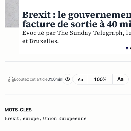
Brexit : le gouverneme
facture de sortie à 40 m
Évoqué par The Sunday Telegraph, le 
et Bruxelles.
Aa
100%
Écoutez cet article
0:00min
Aa
MOTS-CLES
Brexit ,
europe ,
Union Européenne