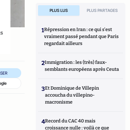
PLUS LUS
PLUS PARTAGES
1
Répression en Iran : ce qui s'est
es
vraiment passé pendant que Paris
regardait ailleurs
2
Immigration : les (très) faux-
semblants européens après Ceuta
SER
ogle
3
Et Dominique de Villepin
accoucha du villepino-
macronisme
4
Record du CAC 40 mais
croissance nulle : voilà ce que