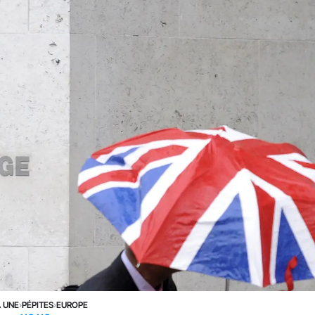
A UNE
›
PÉPITES
›
EUROPE