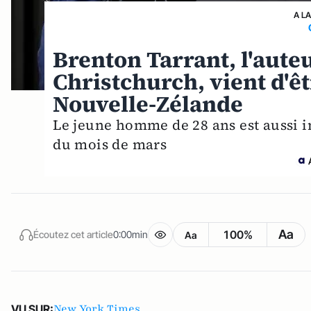
A L
Brenton Tarrant, l'aut
Christchurch, vient d'ê
Nouvelle-Zélande
Le jeune homme de 28 ans est aussi i
du mois de mars
Aa
100%
Écoutez cet article
0:00min
Aa
New York Times
VU SUR: