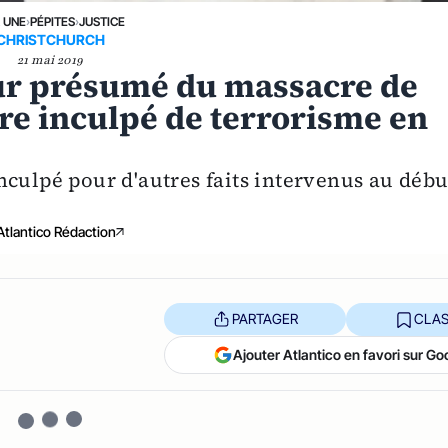
A UNE
›
PÉPITES
›
JUSTICE
CHRISTCHURCH
21 mai 2019
eur présumé du massacre de
tre inculpé de terrorisme en
nculpé pour d'autres faits intervenus au débu
Atlantico Rédaction
PARTAGER
CLAS
Ajouter Atlantico en favori sur Go