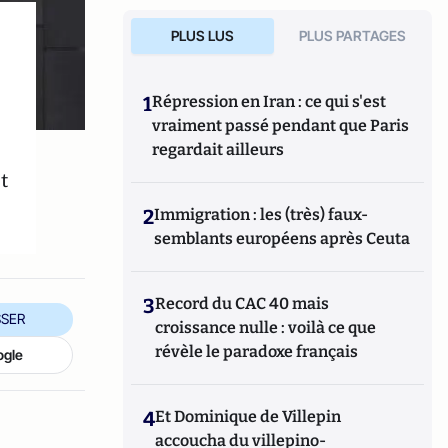
PLUS LUS
PLUS PARTAGES
1
Répression en Iran : ce qui s'est
vraiment passé pendant que Paris
regardait ailleurs
t
2
Immigration : les (très) faux-
semblants européens après Ceuta
3
Record du CAC 40 mais
SER
croissance nulle : voilà ce que
révèle le paradoxe français
ogle
4
Et Dominique de Villepin
accoucha du villepino-