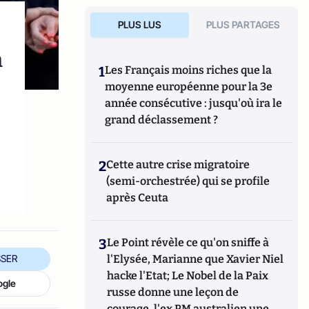
PLUS LUS
PLUS PARTAGES
n
1
Les Français moins riches que la
moyenne européenne pour la 3e
année consécutive : jusqu'où ira le
grand déclassement ?
2
Cette autre crise migratoire
(semi-orchestrée) qui se profile
après Ceuta
3
Le Point révèle ce qu'on sniffe à
SER
l'Elysée, Marianne que Xavier Niel
hacke l'Etat; Le Nobel de la Paix
ogle
russe donne une leçon de
courage, l'ex PM australien une