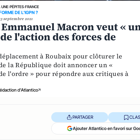
A UNE
›
PÉPITES
›
FRANCE
FORME DE L'IGPN ?
13 septembre 2021
 : Emmanuel Macron veut « u
e l'action des forces de
éplacement à Roubaix pour clôturer le
 de la République doit annoncer un «
e l'ordre » pour répondre aux critiques à
édaction d'Atlantico
PARTAGER
CLAS
Ajouter Atlantico en favori sur Go