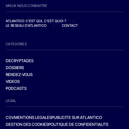
MIEUX NOUS CONNAITRE
ATLANTICO C'EST QUI, C'EST QUOI ?
/
LE RESEAU D'ATLANTICO
/
CONTACT
CATEGORIES
DECRYPTAGES
DOSSIERS
RENDEZ-VOUS
VIDEOS
PODCASTS
LEGAL
CGV
MENTIONS LEGALES
PUBLICITE SUR ATLANTICO
GESTION DES COOKIES
POLITIQUE DE CONFIDENTIALITE