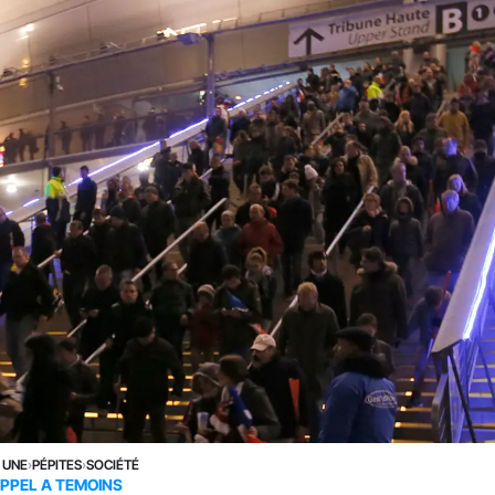
 UNE
›
PÉPITES
›
SOCIÉTÉ
PPEL A TEMOINS