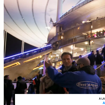
A LA
A