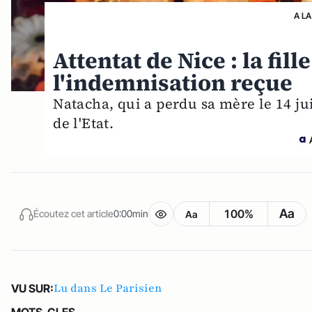
A LA
Attentat de Nice : la fil
l'indemnisation reçue
Natacha, qui a perdu sa mère le 14 jui
de l'Etat.
Aa
100%
Écoutez cet article
0:00min
Aa
Lu dans Le Parisien
VU SUR:
MOTS-CLES