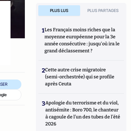
PLUS LUS
PLUS PARTAGES
1
Les Français moins riches que la
moyenne européenne pour la 3e
année consécutive : jusqu'où ira le
grand déclassement ?
2
Cette autre crise migratoire
(semi-orchestrée) qui se profile
après Ceuta
SER
ogle
3
Apologie du terrorisme et du viol,
antisémite : Boro 700, le chanteur
à cagoule de l’un des tubes de l’été
2026