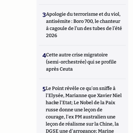
3
Apologie du terrorisme et du viol,
antisémite : Boro 700, le chanteur
à cagoule de l’un des tubes de l’été
2026
4
Cette autre crise migratoire
(semi-orchestrée) qui se profile
après Ceuta
5
Le Point révèle ce qu'on sniffe à
l'Elysée, Marianne que Xavier Niel
hacke l'Etat; Le Nobel de la Paix
russe donne une leçon de
courage, l'ex PM australien une
leçon de réalisme sur la Chine, la
DGSE une d'arrogance; Marine