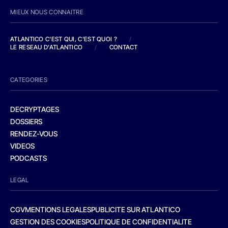
MIEUX NOUS CONNAITRE
ATLANTICO C'EST QUI, C'EST QUOI ?
/
LE RESEAU D'ATLANTICO
/
CONTACT
CATEGORIES
DECRYPTAGES
DOSSIERS
RENDEZ-VOUS
VIDEOS
PODCASTS
LEGAL
CGV
MENTIONS LEGALES
PUBLICITE SUR ATLANTICO
GESTION DES COOKIES
POLITIQUE DE CONFIDENTIALITE