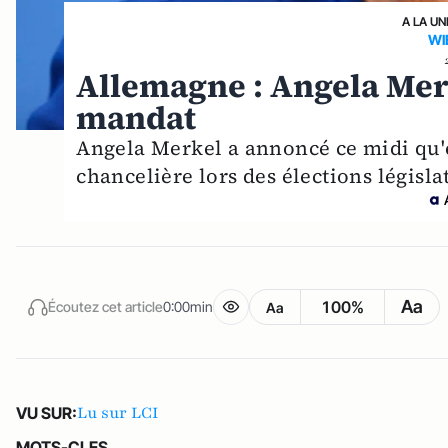
A LA UN
WI
Allemagne : Angela Mer
mandat
Angela Merkel a annoncé ce midi qu'
chancelière lors des élections législ
Aa
100%
Écoutez cet article
0:00min
Aa
Lu sur LCI
VU SUR:
MOTS-CLES