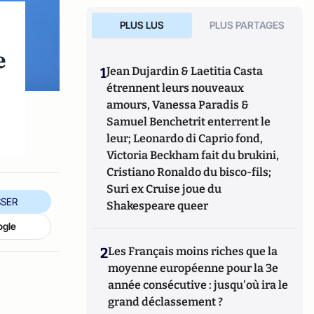
PLUS LUS
PLUS PARTAGES
e
1
Jean Dujardin & Laetitia Casta
étrennent leurs nouveaux
amours, Vanessa Paradis &
Samuel Benchetrit enterrent le
leur; Leonardo di Caprio fond,
Victoria Beckham fait du brukini,
Cristiano Ronaldo du bisco-fils;
Suri ex Cruise joue du
SER
Shakespeare queer
ogle
2
Les Français moins riches que la
moyenne européenne pour la 3e
année consécutive : jusqu'où ira le
grand déclassement ?