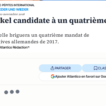
E
›
PÉPITES
›
INTERNATIONAL
EDER UND WIEDER
20 novembre 2016
kel candidate à un quatrièm
elle briguera un quatrième mandat de
atives allemandes de 2017.
Atlantico Rédaction
PARTAGER
CLAS
Ajouter Atlantico en favori sur Go