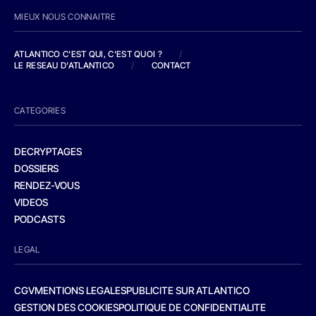
MIEUX NOUS CONNAITRE
ATLANTICO C'EST QUI, C'EST QUOI ?
/
LE RESEAU D'ATLANTICO
/
CONTACT
CATEGORIES
DECRYPTAGES
DOSSIERS
RENDEZ-VOUS
VIDEOS
PODCASTS
LEGAL
CGV
MENTIONS LEGALES
PUBLICITE SUR ATLANTICO
GESTION DES COOKIES
POLITIQUE DE CONFIDENTIALITE