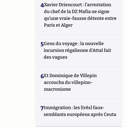
4
Xavier Driencourt : l’arrestation
du chef de la DZ Mafia ne signe
qu’une vraie-fausse détente entre
Paris et Alger
5
Gens du voyage : la nouvelle
incursion régalienne d'Attal fait
des vagues
6
Et Dominique de Villepin
accoucha du villepino-
macronisme
7
Immigration : les (très) faux-
semblants européens après Ceuta