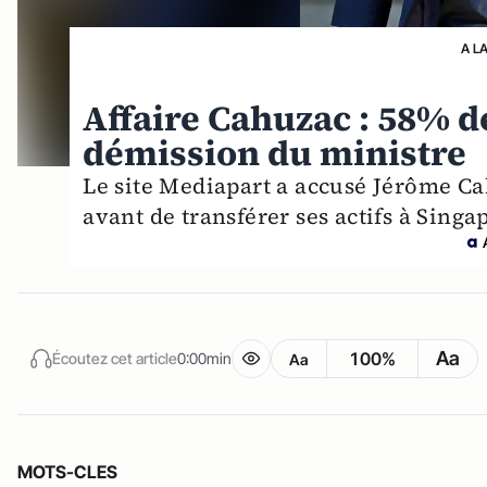
A L
Affaire Cahuzac : 58% d
démission du ministre
Le site Mediapart a accusé Jérôme C
avant de transférer ses actifs à Singa
Aa
100%
Écoutez cet article
0:00min
Aa
MOTS-CLES