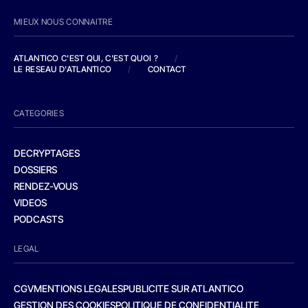
MIEUX NOUS CONNAITRE
ATLANTICO C'EST QUI, C'EST QUOI ?
/
LE RESEAU D'ATLANTICO
/
CONTACT
CATEGORIES
DECRYPTAGES
DOSSIERS
RENDEZ-VOUS
VIDEOS
PODCASTS
LEGAL
CGV
MENTIONS LEGALES
PUBLICITE SUR ATLANTICO
GESTION DES COOKIES
POLITIQUE DE CONFIDENTIALITE