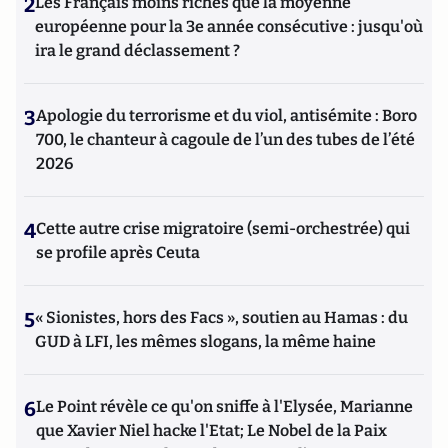
2
Les Français moins riches que la moyenne
européenne pour la 3e année consécutive : jusqu'où
ira le grand déclassement ?
3
Apologie du terrorisme et du viol, antisémite : Boro
700, le chanteur à cagoule de l’un des tubes de l’été
2026
4
Cette autre crise migratoire (semi-orchestrée) qui
se profile après Ceuta
5
« Sionistes, hors des Facs », soutien au Hamas : du
GUD à LFI, les mêmes slogans, la même haine
6
Le Point révèle ce qu'on sniffe à l'Elysée, Marianne
que Xavier Niel hacke l'Etat; Le Nobel de la Paix