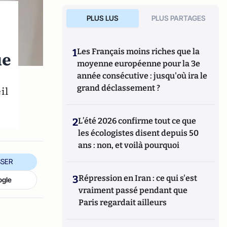
PLUS LUS
PLUS PARTAGES
1
Les Français moins riches que la
ue
moyenne européenne pour la 3e
année consécutive : jusqu'où ira le
grand déclassement ?
il
2
L’été 2026 confirme tout ce que
les écologistes disent depuis 50
ans : non, et voilà pourquoi
SER
3
Répression en Iran : ce qui s'est
ogle
vraiment passé pendant que
Paris regardait ailleurs