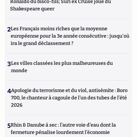
Ronaldo du bisco-fils; Suri ex Cruise joue du
Shakespeare queer
2
Les Français moins riches que la moyenne
européenne pour la 3e année consécutive : jusqu'où
ira le grand déclassement ?
3
Les villes classées les plus malheureuses du
monde
4
Apologie du terrorisme et du viol, antisémite : Boro
700, le chanteur à cagoule de l’un des tubes de l’été
2026
5
Rhin & Danube à sec : l’autre voie d’eau dont la
fermeture pénalise lourdement l’économie