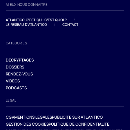
MIEUX NOUS CONNAITRE
ATLANTICO C'EST QUI, C'EST QUOI ?
/
LE RESEAU D'ATLANTICO
/
CONTACT
CATEGORIES
DECRYPTAGES
DOSSIERS
RENDEZ-VOUS
VIDEOS
PODCASTS
LEGAL
CGV
MENTIONS LEGALES
PUBLICITE SUR ATLANTICO
GESTION DES COOKIES
POLITIQUE DE CONFIDENTIALITE