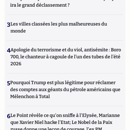
ira le grand déclassement ?
3
Les villes classées les plus malheureuses du
monde
4
Apologie du terrorisme et du viol, antisémite : Boro
700, le chanteur à cagoule de l’un des tubes de l’été
2026
5
Pourquoi Trump est plus légitime pour réclamer
des comptes aux géants du pétrole américains que
Mélenchon à Total
6
Le Point révèle ce qu'on sniffe à l'Elysée, Marianne
que Xavier Niel hacke l'Etat; Le Nobel de la Paix
russe donne une leçon de courage, l'ex PM