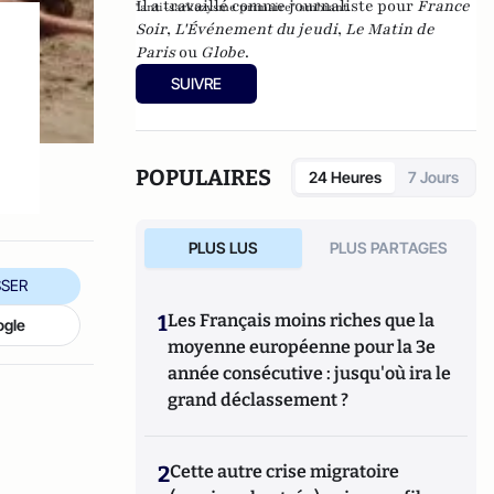
Il a travaillé comme journaliste pour
France
"anti-sarkozysme primaire" ambiant.
Soir
,
L'Événement du jeudi
,
Le Matin de
Paris
ou
Globe
.
SUIVRE
POPULAIRES
24 Heures
7 Jours
PLUS LUS
PLUS PARTAGES
SER
1
Les Français moins riches que la
ogle
moyenne européenne pour la 3e
année consécutive : jusqu'où ira le
grand déclassement ?
2
Cette autre crise migratoire