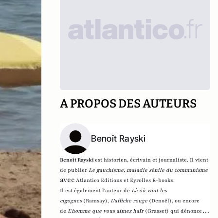
A PROPOS DES AUTEURS
Benoît Rayski
Benoît Rayski
est historien, écrivain et journaliste. Il vient
de publier
Le gauchisme, maladie sénile du communisme
avec
Atlantico Editions et Eyrolles E-books.
Il est également l'auteur de
Là où vont les
cigognes
(Ramsay),
L'affiche rouge
(Denoël), ou encore
de
L'homme que vous aimez haïr
(Grasset)
qui dénonce l'