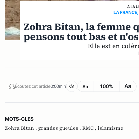
A LA 
LA FRANCE,
Zohra Bitan, la femme q
pensons tout bas et n'o
Elle est en colère
Aa
100%
Écoutez cet article
0:00min
Aa
MOTS-CLES
Zohra Bitan ,
grandes gueules ,
RMC ,
islamisme