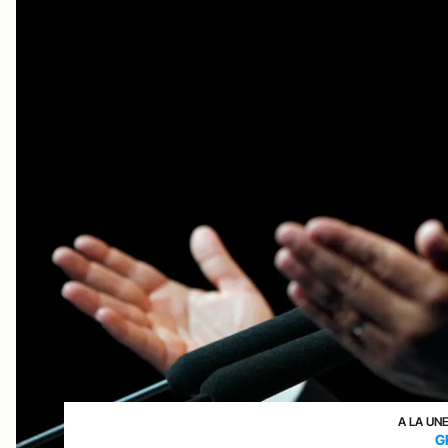
A LA UN
G