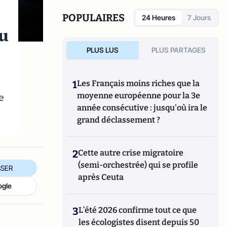
POPULAIRES
24 Heures
7 Jours
au
PLUS LUS
PLUS PARTAGES
1
Les Français moins riches que la
e
moyenne européenne pour la 3e
année consécutive : jusqu'où ira le
grand déclassement ?
2
Cette autre crise migratoire
(semi-orchestrée) qui se profile
SER
après Ceuta
ogle
3
L’été 2026 confirme tout ce que
les écologistes disent depuis 50