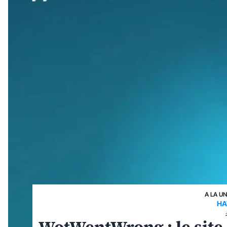
A LA U
HA