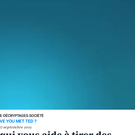
NE
›
DÉCRYPTAGES
›
SOCIÉTÉ
VE YOU MET TED ?
27 septembre 2012