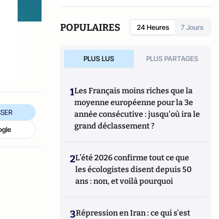
POPULAIRES
24 Heures
7 Jours
PLUS LUS
PLUS PARTAGES
1
Les Français moins riches que la
moyenne européenne pour la 3e
SER
année consécutive : jusqu'où ira le
grand déclassement ?
ogle
2
L’été 2026 confirme tout ce que
les écologistes disent depuis 50
ans : non, et voilà pourquoi
3
Répression en Iran : ce qui s'est