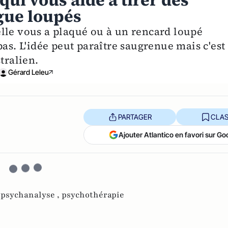
ui vous aide à tirer des
gue loupés
lle vous a plaqué ou à un rencard loupé
pas. L'idée peut paraître saugrenue mais c'est
tralien.
Gérard Leleu
PARTAGER
CLAS
Ajouter Atlantico en favori sur Go
,
psychanalyse ,
psychothérapie