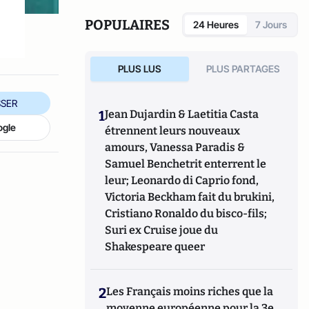
POPULAIRES
24 Heures
7 Jours
PLUS LUS
PLUS PARTAGES
SER
1
Jean Dujardin & Laetitia Casta
ogle
étrennent leurs nouveaux
amours, Vanessa Paradis &
Samuel Benchetrit enterrent le
leur; Leonardo di Caprio fond,
Victoria Beckham fait du brukini,
Cristiano Ronaldo du bisco-fils;
Suri ex Cruise joue du
Shakespeare queer
2
Les Français moins riches que la
moyenne européenne pour la 3e