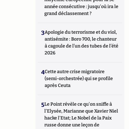
année consécutive : jusqu'où ira le
grand déclassement ?
3
Apologie du terrorisme et du viol,
antisémite : Boro 700, le chanteur
à cagoule de l’un des tubes de l’été
2026
4
Cette autre crise migratoire
(semi-orchestrée) qui se profile
après Ceuta
5
Le Point révèle ce qu'on sniffe à
l'Elysée, Marianne que Xavier Niel
hacke l'Etat; Le Nobel de la Paix
russe donne une leçon de