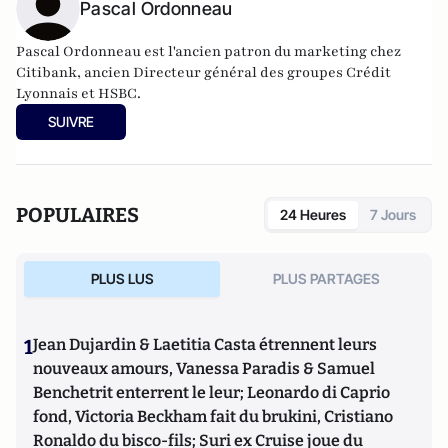
Pascal Ordonneau
Pascal Ordonneau est l'ancien
patron du marketing chez
Citibank, ancien Directeur général des groupes Crédit
Lyonnais et HSBC.
Il a notamment publié
La désillusion, abécédaire décalé et
SUIVRE
critique de la banque et de la finance
, paru aux éditions
Jacques Flament en 2011.
Il publie également
"Au pays de
l'eau et des dieux"
.
Il tient également un
blog
évoquant les questions
POPULAIRES
24 Heures
7 Jours
économiques et financières.
PLUS LUS
PLUS PARTAGES
1
Jean Dujardin & Laetitia Casta étrennent leurs
nouveaux amours, Vanessa Paradis & Samuel
Benchetrit enterrent le leur; Leonardo di Caprio
fond, Victoria Beckham fait du brukini, Cristiano
Ronaldo du bisco-fils; Suri ex Cruise joue du