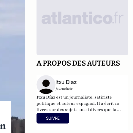
A PROPOS DES AUTEURS
Itxu Diaz
Journaliste
Itxu Díaz
est un journaliste, satiriste
politique et auteur espagnol. Il a écrit 10
livres sur des sujets aussi divers que la
politique, la musique et les appareils
SUIVRE
intelligents. Il est collaborateur de The
en
American Spectator , The Daily Beast , The