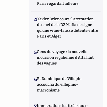
Paris regardait ailleurs
4
Xavier Driencourt : l’arrestation
du chef de la DZ Mafia ne signe
qu’une vraie-fausse détente entre
Paris et Alger
5
Gens du voyage : la nouvelle
incursion régalienne d'Attal fait
des vagues
6
Et Dominique de Villepin
accoucha du villepino-
macronisme
7
Immigration : les (très) faux-