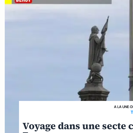
A LA UNE
›
D
T
Voyage dans une secte c