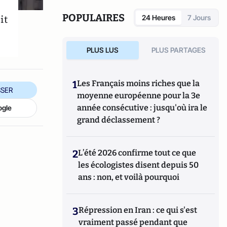
Daily Caller , National Review , First
Things , American Conservator , The
POPULAIRES
it
24 Heures
7 Jours
Federalist et Diario Las Américas aux États-
Unis, ainsi que chroniqueur dans plusieurs
magazines et journaux espagnols. Il a
PLUS LUS
PLUS PARTAGES
également été conseiller auprès du
ministère de l'Éducation, de la Culture et
des Sports d'Espagne.
1
Les Français moins riches que la
SER
moyenne européenne pour la 3e
année consécutive : jusqu'où ira le
ogle
grand déclassement ?
2
L’été 2026 confirme tout ce que
les écologistes disent depuis 50
ans : non, et voilà pourquoi
3
Répression en Iran : ce qui s'est
vraiment passé pendant que