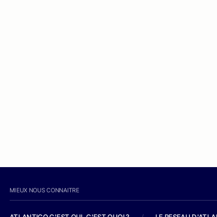
MIEUX NOUS CONNAITRE
ATLANTICO C'EST QUI, C'EST QUOI ?
/
LE RESEAU D'ATL