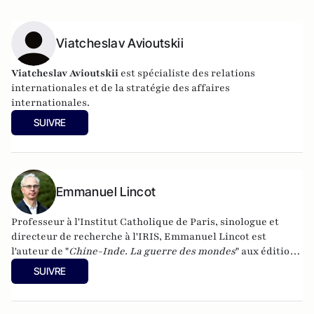
Viatcheslav Avioutskii
Viatcheslav Avioutskii
est spécialiste des relations
internationales et de la stratégie des affaires
internationales.
SUIVRE
Emmanuel Lincot
Professeur à l'Institut Catholique de Paris, sinologue et
directeur de recherche à l'IRIS, Emmanuel Lincot est
l'auteur de "
Chine-Inde. La guerre des mondes
" aux éditions
Le Cerf (à paraître le 27 février).
SUIVRE