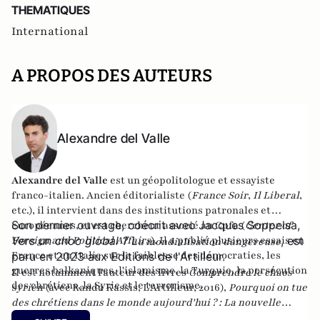
THEMATIQUES
International
A PROPOS DES AUTEURS
Alexandre del Valle
Alexandre del Valle
est un géopolitologue et essayiste
franco-italien. Ancien éditorialiste (
France Soir
,
Il Liberal
,
etc.), il intervient dans des institutions patronales et
Son dernier ouvrage, coécrit avec Jacques Soppelsa,
européennes, et est chercheur associé au Cpfa (
Center of
Foreign and Political Affairs
Vers un choc global ? L
). Il a publié plusieurs essais en
, est
a mondialisation dangereuse
France et en Italie sur la faiblesse des démocraties, les
paru en 2023 aux Editions de l'Artilleur.
guerres balkaniques, l'islamisme, la Turquie, la persécution
Il est notamment l'auteur des livres
Comprendre le chaos
des chrétiens, la Syrie et le terrorisme.
syrien
(avec Randa Kassis, L'Artilleur, 2016),
Pourquoi on tue
des chrétiens dans le monde aujourd'hui ? : La nouvelle
christianophobie
(éditions Maxima),
Le dilemme turc : Ou